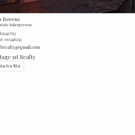
is Bowens
Estate Salesperson
162141793
se:
00246232
isbrealty@gmail.com
tage 1st Realty
tactez Moi