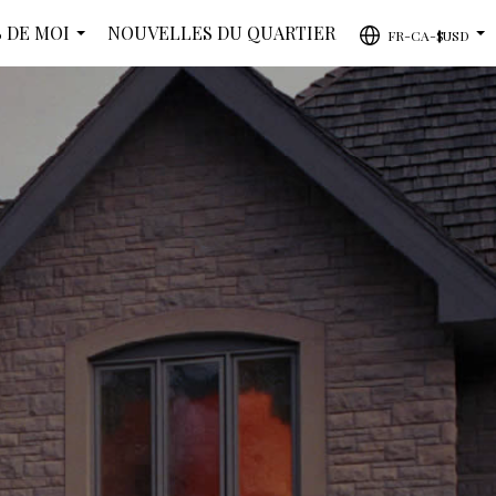
 DE MOI
NOUVELLES DU QUARTIER
FR-CA-$USD
...
...