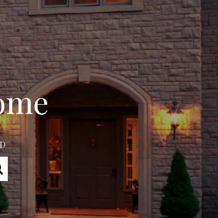
home
MD