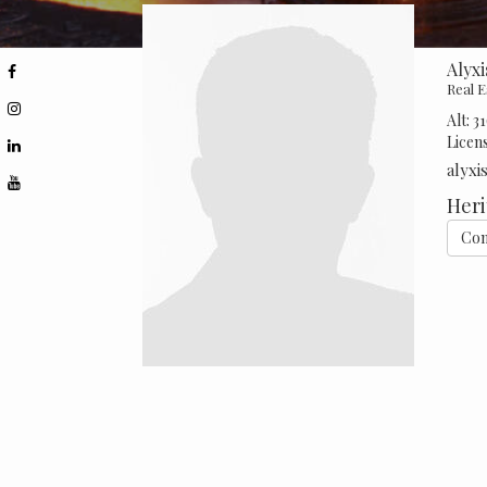
Alyx
Real 
Alt:
3
Licen
alyx
Heri
Con